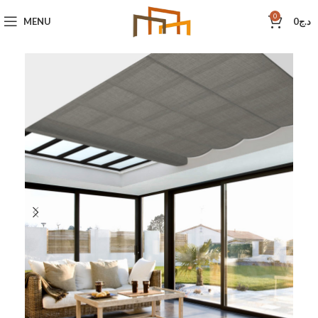
0
MENU
0
د.ج