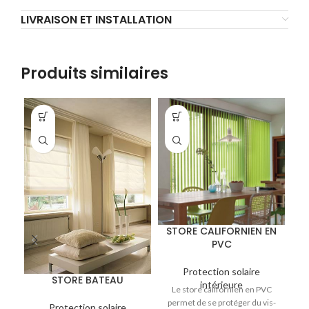
LIVRAISON ET INSTALLATION
Produits similaires
STORE CALIFORNIEN EN
S
PVC
Protection solaire
STORE BATEAU
intérieure
Le store californien en PVC
L
permet de se protéger du vis-
i
Protection solaire